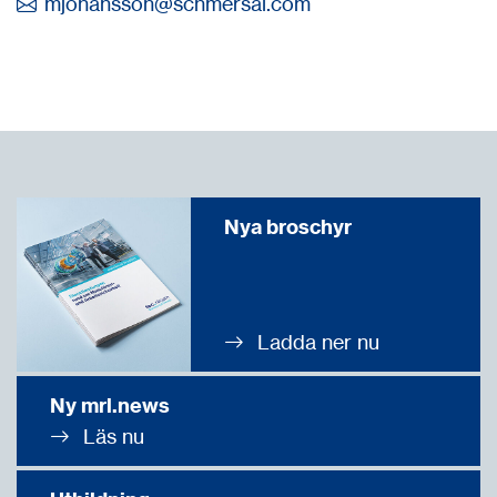
mjohansson@
schmersal.com
Nya broschyr
Ladda ner nu
Ny mrl.news
Läs nu