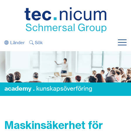
Gå direkt till navigeringen
Gå direkt till innehållet
Länder
Sök
Meny
academy .
kunskapsöverföring
Maskinsäkerhet för